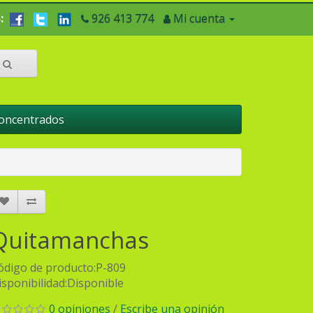
:
926 413 774
Mi cuenta
Concentrados
Quitamanchas
ódigo de producto:P-809
isponibilidad:Disponible
0 opiniones
/
Escribe una opinión