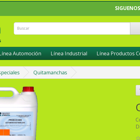
SIGUENOS
Línea Automoción
Línea Industrial
Línea Productos 
peciales
Quitamanchas
C
D