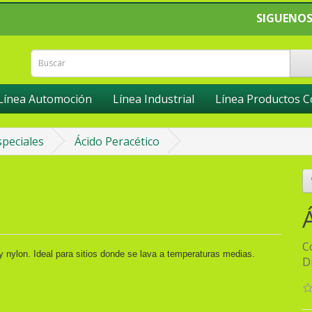
SIGUENOS
Línea Automoción
Línea Industrial
Línea Productos 
peciales
Ácido Peracético
C
y nylon. Ideal para sitios donde se lava a temperaturas medias.
D