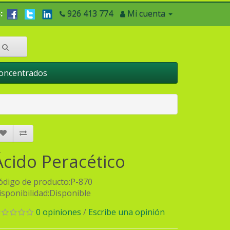
:
926 413 774
Mi cuenta
Concentrados
Ácido Peracético
ódigo de producto:P-870
isponibilidad:Disponible
0 opiniones
/
Escribe una opinión